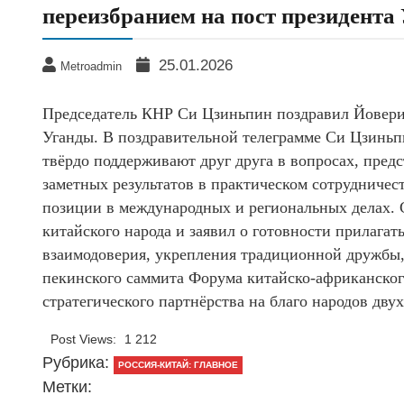
переизбранием на пост президента
25.01.2026
Metroadmin
Председатель КНР Си Цзиньпин поздравил Йовери
Уганды. В поздравительной телеграмме Си Цзиньпи
твёрдо поддерживают друг друга в вопросах, пред
заметных результатов в практическом сотрудничес
позиции в международных и региональных делах.
китайского народа и заявил о готовности прилагат
взаимодоверия, укрепления традиционной дружбы,
пекинского саммита Форума китайско-африканског
стратегического партнёрства на благо народов двух
Post Views:
1 212
Рубрика:
РОССИЯ-КИТАЙ: ГЛАВНОЕ
Метки: