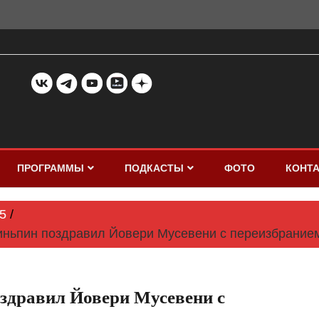
ПРОГРАММЫ
ПОДКАСТЫ
ФОТО
КОНТ
5
ньпин поздравил Йовери Мусевени с переизбранием
здравил Йовери Мусевени с