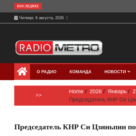
Skip
ПОСЛЕДНЕЕ
to
Четверг, 6 августа, 2026
content
Слушать онлайн и на 102.4 FM
Радио МЕТРО
бесплатно в хорошем качестве Санкт-
О РАДИО
КОМАНДА
НОВОСТИ
Петербург и Россия
Home
2026
Январь
2
>>
Председатель КНР Си Цзи
Председатель КНР Си Цзиньпин по