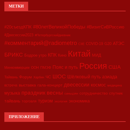
МЕТКИ
#80летВеликойПобеды
#20съездКПК
#ВизитСиВРоссию
#Двесессии2023
#Петербургскийдневник
#комментарий@radiometro
АТЭС
COVID-19
G20
CIIE
Китай
БРИКС
КПК
МИД
Бодрое утро
Кино
Россия
США
Пояс и путь
Минкоммерции
ООН
ПМЭФ
ШОС
азиада
Шёлковый путь
Форум
ЧС
Тайвань
Харбин
двесессии
космос
выставка
гала-концерт
встреча
медицина
праздник весны
музыка
сотрудничество
спутник
синьцзян
туризм
экономика
тайвань
торговля
экология
ПРИЛОЖЕНИЕ