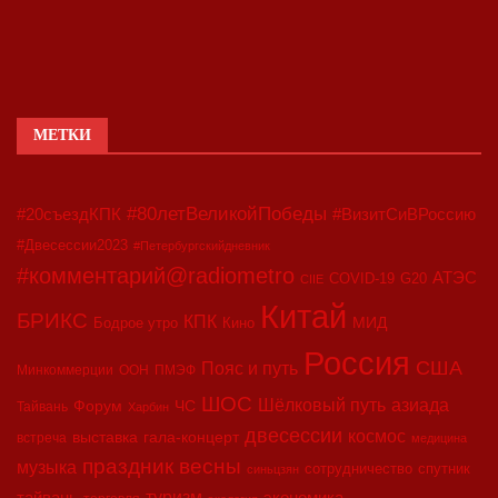
МЕТКИ
#80летВеликойПобеды
#20съездКПК
#ВизитСиВРоссию
#Двесессии2023
#Петербургскийдневник
#комментарий@radiometro
АТЭС
COVID-19
G20
CIIE
Китай
БРИКС
КПК
МИД
Бодрое утро
Кино
Россия
США
Пояс и путь
Минкоммерции
ООН
ПМЭФ
ШОС
азиада
Шёлковый путь
Форум
ЧС
Тайвань
Харбин
двесессии
космос
выставка
гала-концерт
встреча
медицина
праздник весны
музыка
сотрудничество
спутник
синьцзян
туризм
экономика
тайвань