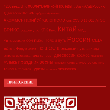
#80летВеликойПобеды
#20съездКПК
#ВизитСиВРоссию
#Двесессии2023
#Петербургскийдневник
#комментарий@radiometro
АТЭС
COVID-19
G20
CIIE
Китай
БРИКС
КПК
МИД
Бодрое утро
Кино
Россия
США
Пояс и путь
Минкоммерции
ООН
ПМЭФ
ШОС
азиада
Шёлковый путь
Форум
ЧС
Тайвань
Харбин
двесессии
космос
выставка
гала-концерт
встреча
медицина
праздник весны
музыка
сотрудничество
спутник
синьцзян
туризм
экономика
тайвань
торговля
экология
ПРИЛОЖЕНИЕ