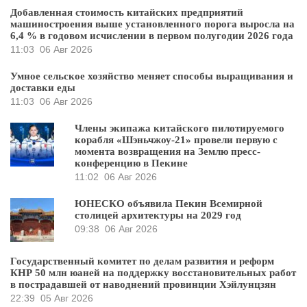
Добавленная стоимость китайских предприятий
машиностроения выше установленного порога выросла на
6,4 % в годовом исчислении в первом полугодии 2026 года
11:03
06 Авг 2026
Умное сельское хозяйство меняет способы выращивания и
доставки еды
11:03
06 Авг 2026
Члены экипажа китайского пилотируемого
корабля «Шэньчжоу-21» провели первую с
момента возвращения на Землю пресс-
конференцию в Пекине
11:02
06 Авг 2026
ЮНЕСКО объявила Пекин Всемирной
столицей архитектуры на 2029 год
09:38
06 Авг 2026
Государственный комитет по делам развития и реформ
КНР 50 млн юаней на поддержку восстановительных работ
в пострадавшей от наводнений провинции Хэйлунцзян
22:39
05 Авг 2026