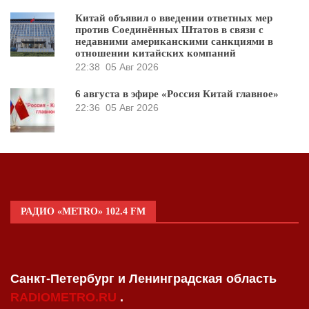
Китай объявил о введении ответных мер
против Соединённых Штатов в связи с
недавними американскими санкциями в
отношении китайских компаний
22:38
05 Авг 2026
6 августа в эфире «Россия Китай главное»
22:36
05 Авг 2026
РАДИО «METRO» 102.4 FM
Санкт-Петербург и Ленинградская область
RADIOMETRO.RU
.