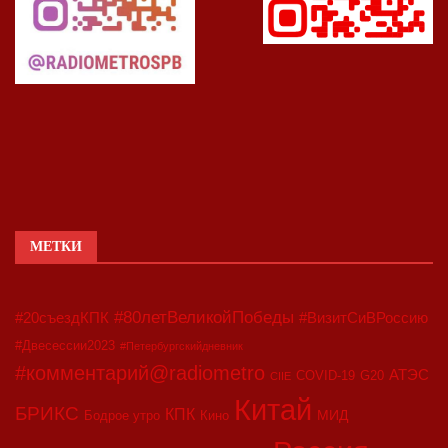
МЕТКИ
#80летВеликойПобеды
#20съездКПК
#ВизитСиВРоссию
#Двесессии2023
#Петербургскийдневник
#комментарий@radiometro
АТЭС
COVID-19
G20
CIIE
Китай
БРИКС
КПК
МИД
Бодрое утро
Кино