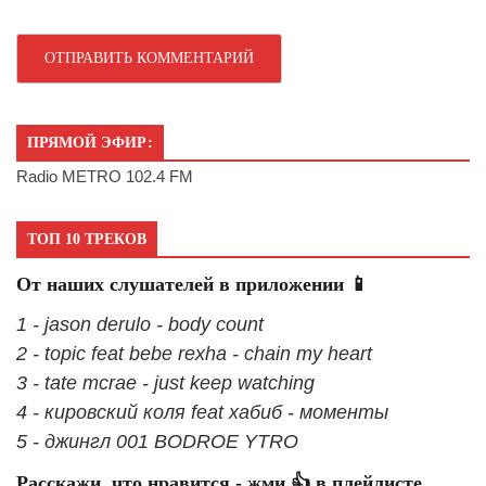
ПРЯМОЙ ЭФИР:
Radio METRO 102.4 FM
ТОП 10 ТРЕКОВ
От наших слушателей в приложении 📱
1 - jason derulo - body count
2 - topic feat bebe rexha - chain my heart
3 - tate mcrae - just keep watching
4 - кировский коля feat хабиб - моменты
5 - джингл 001 BODROE YTRO
Расскажи, что нравится - жми 👍 в плейлисте