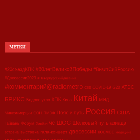
МЕТКИ
#80летВеликойПобеды
#20съездКПК
#ВизитСиВРоссию
#Двесессии2023
#Петербургскийдневник
#комментарий@radiometro
АТЭС
COVID-19
G20
CIIE
Китай
БРИКС
КПК
МИД
Бодрое утро
Кино
Россия
США
Пояс и путь
Минкоммерции
ООН
ПМЭФ
ШОС
азиада
Шёлковый путь
Форум
ЧС
Тайвань
Харбин
двесессии
космос
выставка
гала-концерт
встреча
медицина