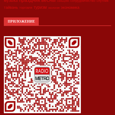
праздник весны
музыка
сотрудничество
спутник
синьцзян
туризм
экономика
тайвань
торговля
экология
ПРИЛОЖЕНИЕ