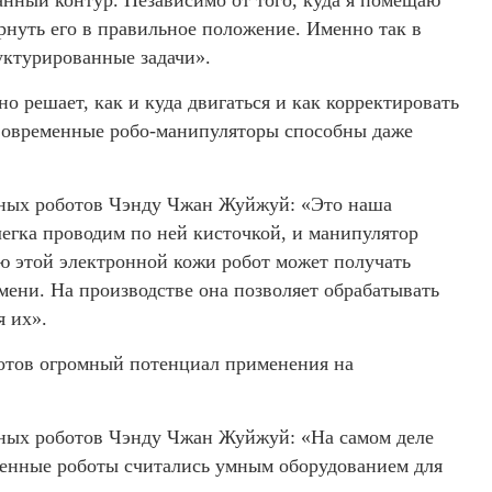
анный контур. Независимо от того, куда я помещаю
рнуть его в правильное положение. Именно так в
ктурированные задачи».
о решает, как и куда двигаться и как корректировать
 Современные робо-манипуляторы способны даже
бных роботов Чэнду Чжан Жуйжуй: «Это наша
легка проводим по ней кисточкой, и манипулятор
ю этой электронной кожи робот может получать
мени. На производстве она позволяет обрабатывать
я их».
отов огромный потенциал применения на
ных роботов Чэнду Чжан Жуйжуй: «На самом деле
ленные роботы считались умным оборудованием для