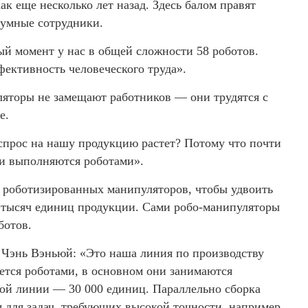
ак еще несколько лет назад. Здесь балом правят
умные сотрудники.
й момент у нас в общей сложности 58 роботов.
ективность человеческого труда».
ляторы не замещают работников — они трудятся с
е.
прос на нашу продукцию растет? Потому что почти
ни выполняются роботами».
о роботизированных манипуляторов, чтобы удвоить
00 тысяч единиц продукции. Сами робо-манипуляторы
ботов.
 Чэнь Вэньюй: «Это наша линия по производству
ется роботами, в основном они занимаются
той линии — 30 000 единиц. Параллельно сборка
 для задач, требующих высокой точности, например,