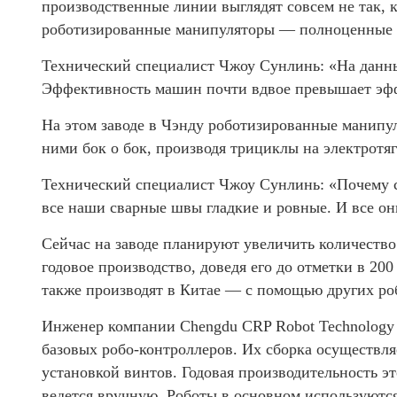
производственные линии выглядят совсем не так, к
роботизированные манипуляторы — полноценные 
Технический специалист Чжоу Сунлинь: «На данны
Эффективность машин почти вдвое превышает эфф
На этом заводе в Чэнду роботизированные манипу
ними бок о бок, производя трициклы на электротяг
Технический специалист Чжоу Сунлинь: «Почему с
все наши сварные швы гладкие и ровные. И все о
Сейчас на заводе планируют увеличить количеств
годовое производство, доведя его до отметки в 2
также производят в Китае — с помощью других ро
Инженер компании Chengdu CRP Robot Technology
базовых робо-контроллеров. Их сборка осуществля
установкой винтов. Годовая производительность э
ведется вручную. Роботы в основном используются