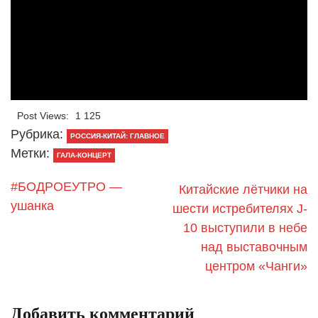
Post Views:
1 125
Рубрика:
РОССИЯ-КИТАЙ: ГЛАВНОЕ
Метки:
ГАЛА-КОНЦЕРТ
#БОДРОЕУТРО —
Китайские лётчики на
ушанка
шести истребителях J-
10 выступили в небе
над выставочным
центром «Чанги»
Добавить комментарий