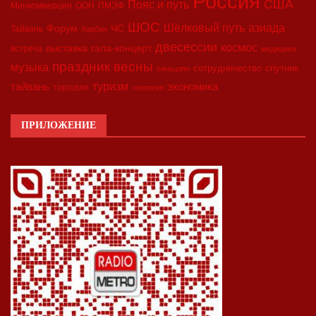
Россия
США
Пояс и путь
Минкоммерции
ООН
ПМЭФ
ШОС
азиада
Шёлковый путь
Форум
ЧС
Тайвань
Харбин
двесессии
космос
выставка
гала-концерт
встреча
медицина
праздник весны
музыка
сотрудничество
спутник
синьцзян
туризм
экономика
тайвань
торговля
экология
ПРИЛОЖЕНИЕ