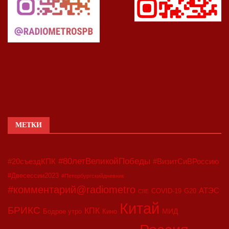
МЕТКИ
#80летВеликойПобеды
#20съездКПК
#ВизитСиВРоссию
#Двесессии2023
#Петербургскийдневник
#комментарий@radiometro
АТЭС
COVID-19
G20
CIIE
Китай
БРИКС
КПК
МИД
Бодрое утро
Кино