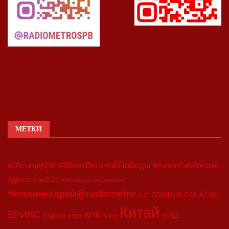
МЕТКИ
#80летВеликойПобеды
#20съездКПК
#ВизитСиВРоссию
#Двесессии2023
#Петербургскийдневник
#комментарий@radiometro
АТЭС
COVID-19
G20
CIIE
Китай
БРИКС
КПК
МИД
Бодрое утро
Кино