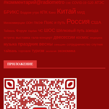
#комментарий@radiometro
АТЭС
COVID-19
G20
CIIE
Китай
БРИКС
КПК
МИД
Бодрое утро
Кино
Россия
США
Пояс и путь
Минкоммерции
ООН
ПМЭФ
ШОС
азиада
Шёлковый путь
Форум
ЧС
Тайвань
Харбин
двесессии
космос
выставка
гала-концерт
встреча
медицина
праздник весны
музыка
сотрудничество
спутник
синьцзян
туризм
экономика
тайвань
торговля
экология
ПРИЛОЖЕНИЕ