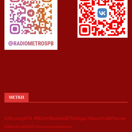
МЕТКИ
#80летВеликойПобеды
#20съездКПК
#ВизитСиВРоссию
#Двесессии2023
#Петербургскийдневник