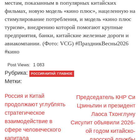
местам, показанным в популярных китайских
фильмах, новую модель «кино плюс», нацеленную на
стимулирование потребления, и модель «кино плюс
туризм», внедрению которой помогают крупные
предприятия, банки, китайские железные дороги и
авиакомпании. (Фото: VCG) #ПраздникВесны2026
#кино
Post Views:
1 083
Рубрика:
РОССИЯ-КИТАЙ: ГЛАВНОЕ
Метки:
Россия и Китай
Председатель КНР Си
продолжают углублять
Цзиньпин и президент
стратегическое
Лаоса Тхонглуну
взаимодействие в
Сисулит объявили 2026-
сфере человеческого
ой годом китайско-
капитала
лаосской дружбы