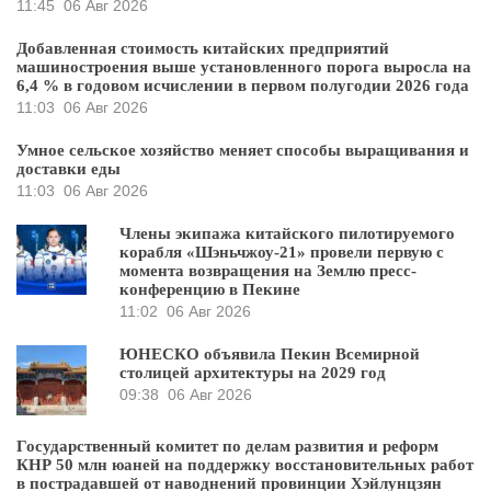
11:45
06 Авг 2026
Добавленная стоимость китайских предприятий
машиностроения выше установленного порога выросла на
6,4 % в годовом исчислении в первом полугодии 2026 года
11:03
06 Авг 2026
Умное сельское хозяйство меняет способы выращивания и
доставки еды
11:03
06 Авг 2026
Члены экипажа китайского пилотируемого
корабля «Шэньчжоу-21» провели первую с
момента возвращения на Землю пресс-
конференцию в Пекине
11:02
06 Авг 2026
ЮНЕСКО объявила Пекин Всемирной
столицей архитектуры на 2029 год
09:38
06 Авг 2026
Государственный комитет по делам развития и реформ
КНР 50 млн юаней на поддержку восстановительных работ
в пострадавшей от наводнений провинции Хэйлунцзян