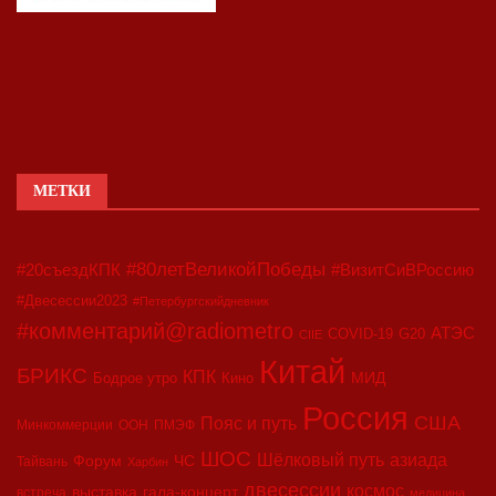
МЕТКИ
#80летВеликойПобеды
#20съездКПК
#ВизитСиВРоссию
#Двесессии2023
#Петербургскийдневник
#комментарий@radiometro
АТЭС
COVID-19
G20
CIIE
Китай
БРИКС
КПК
МИД
Бодрое утро
Кино
Россия
США
Пояс и путь
Минкоммерции
ООН
ПМЭФ
ШОС
азиада
Шёлковый путь
Форум
ЧС
Тайвань
Харбин
двесессии
космос
выставка
гала-концерт
встреча
медицина