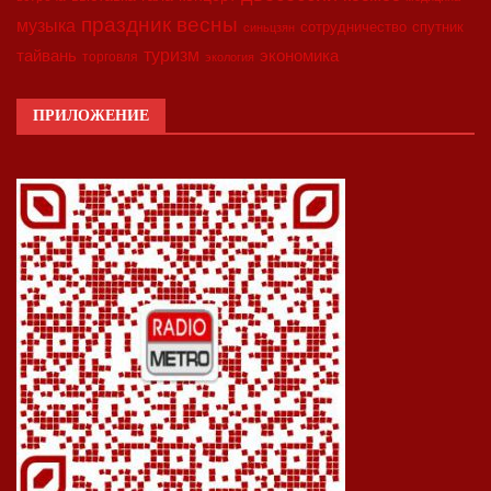
праздник весны
музыка
сотрудничество
спутник
синьцзян
туризм
экономика
тайвань
торговля
экология
ПРИЛОЖЕНИЕ