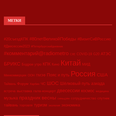
МЕТКИ
#80летВеликойПобеды
#20съездКПК
#ВизитСиВРоссию
#Двесессии2023
#Петербургскийдневник
#комментарий@radiometro
АТЭС
COVID-19
G20
CIIE
Китай
БРИКС
КПК
МИД
Бодрое утро
Кино
Россия
США
Пояс и путь
Минкоммерции
ООН
ПМЭФ
ШОС
азиада
Шёлковый путь
Форум
ЧС
Тайвань
Харбин
двесессии
космос
выставка
гала-концерт
встреча
медицина
праздник весны
музыка
сотрудничество
спутник
синьцзян
туризм
экономика
тайвань
торговля
экология