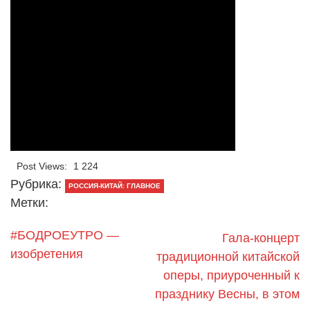
Post Views:
1 224
Рубрика:
РОССИЯ-КИТАЙ: ГЛАВНОЕ
Метки:
#БОДРОЕУТРО —
Гала-концерт
изобретения
традиционной китайской
оперы, приуроченный к
празднику Весны, в этом