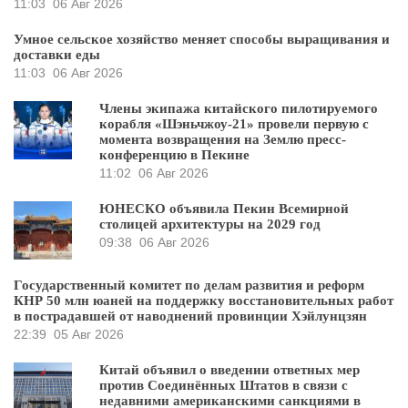
11:03
06 Авг 2026
Умное сельское хозяйство меняет способы выращивания и
доставки еды
11:03
06 Авг 2026
Члены экипажа китайского пилотируемого
корабля «Шэньчжоу-21» провели первую с
момента возвращения на Землю пресс-
конференцию в Пекине
11:02
06 Авг 2026
ЮНЕСКО объявила Пекин Всемирной
столицей архитектуры на 2029 год
09:38
06 Авг 2026
Государственный комитет по делам развития и реформ
КНР 50 млн юаней на поддержку восстановительных работ
в пострадавшей от наводнений провинции Хэйлунцзян
22:39
05 Авг 2026
Китай объявил о введении ответных мер
против Соединённых Штатов в связи с
недавними американскими санкциями в