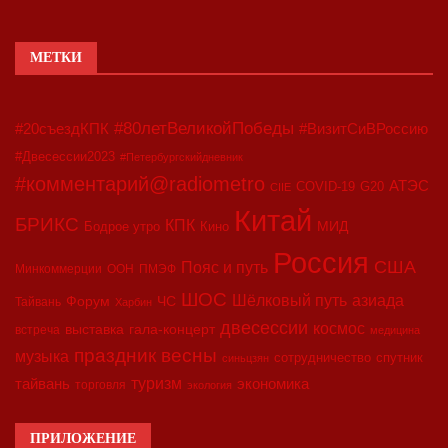
МЕТКИ
#80летВеликойПобеды
#20съездКПК
#ВизитСиВРоссию
#Двесессии2023
#Петербургскийдневник
#комментарий@radiometro
АТЭС
COVID-19
G20
CIIE
Китай
БРИКС
КПК
МИД
Бодрое утро
Кино
Россия
США
Пояс и путь
Минкоммерции
ООН
ПМЭФ
ШОС
азиада
Шёлковый путь
Форум
ЧС
Тайвань
Харбин
двесессии
космос
выставка
гала-концерт
встреча
медицина
праздник весны
музыка
сотрудничество
спутник
синьцзян
туризм
экономика
тайвань
торговля
экология
ПРИЛОЖЕНИЕ