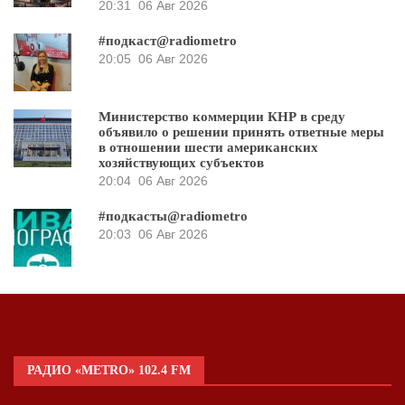
20:31
06 Авг 2026
#подкаст@radiometro
20:05
06 Авг 2026
Министерство коммерции КНР в среду
объявило о решении принять ответные меры
в отношении шести американских
хозяйствующих субъектов
20:04
06 Авг 2026
#подкасты@radiometro
20:03
06 Авг 2026
РАДИО «METRO» 102.4 FM