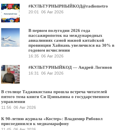
#КУЛЬТУРНЫРНЫЙКОД@radiometro
20:01
06 Авг 2026
В первом полугодии 2026 года
пассажиропоток на международных
авиалиниях самой южной китайской
провинции Хайнань увеличился на 30% в
годовом исчислении
16:35
06 Авг 2026
#КУЛЬТУРНЫЙКОД — Андрей Логинов
16:31
06 Авг 2026
В столице Таджикистана прошла встреча читателей
пятого тома книги Си Цзиньпина о государственном
управлении
11:56
06 Авг 2026
К 90-летию журнала «Костер»: Владимир Рябовол
присоединился к медиамарафону
11:45
06 Авг 2026