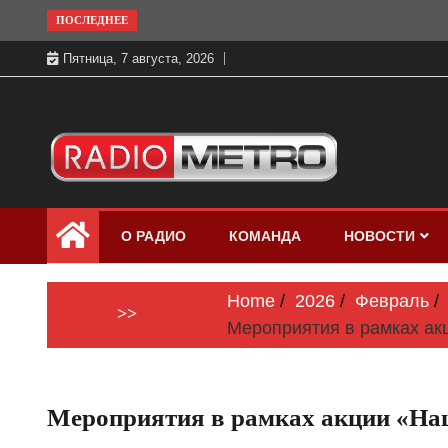
Skip
ПОСЛЕДНЕЕ
to
Пятница, 7 августа, 2026
content
Слушать онлайн и на 102.4 FM
Радио МЕТРО
бесплатно в хорошем качестве Санкт-
О РАДИО
КОМАНДА
НОВОСТИ
Петербург и Россия
Home
2026
Февраль
>>
Мероприятия в рамках акц
Мероприятия в рамках акции «Наш