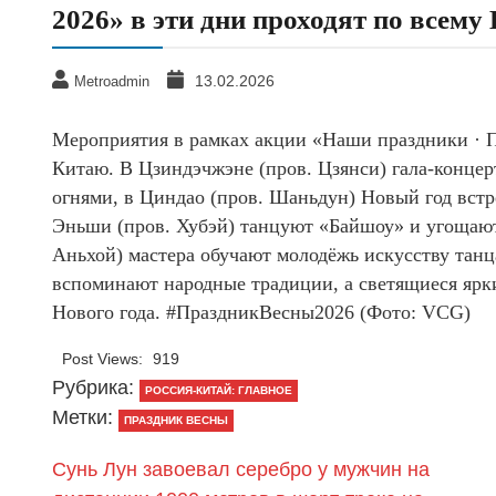
2026» в эти дни проходят по всему
13.02.2026
Metroadmin
Мероприятия в рамках акции «Наши праздники · П
Китаю. В Цзиндэчжэне (пров. Цзянси) гала-конце
огнями, в Циндао (пров. Шаньдун) Новый год встр
Эньши (пров. Хубэй) танцуют «Байшоу» и угощают
Аньхой) мастера обучают молодёжь искусству танца
вспоминают народные традиции, а светящиеся ярк
Нового года. #ПраздникВесны2026 (Фото: VCG)
Post Views:
919
Рубрика:
РОССИЯ-КИТАЙ: ГЛАВНОЕ
Метки:
ПРАЗДНИК ВЕСНЫ
Сунь Лун завоевал серебро у мужчин на