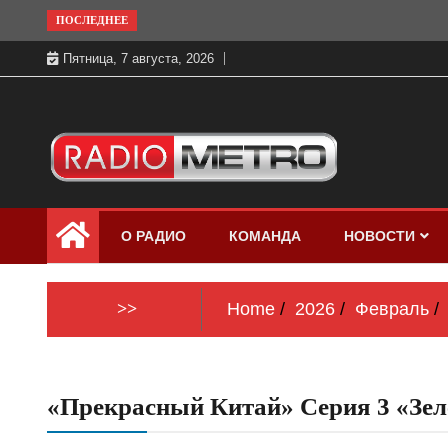
Skip
ПОСЛЕДНЕЕ
to
Пятница, 7 августа, 2026
content
Слушать онлайн и на 102.4 FM
Радио МЕТРО
бесплатно в хорошем качестве Санкт-
О РАДИО
КОМАНДА
НОВОСТИ
Петербург и Россия
>>
Home
2026
Февраль
«Прекрасный Китай» Серия 3 «Зе