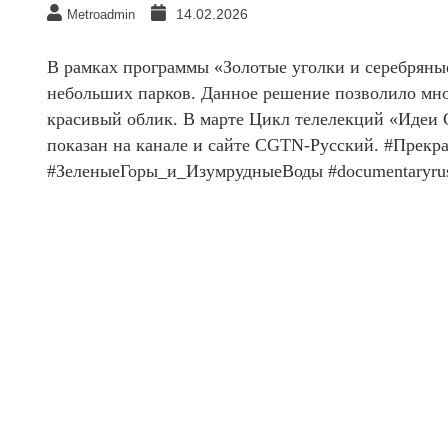
14.02.2026
Metroadmin
В рамках программы «Золотые уголки и серебряные
небольших парков. Данное решение позволило мн
красивый облик. В марте Цикл телелекций «Идеи 
показан на канале и сайте CGTN-Русский. #Прек
#ЗеленыеГоры_и_ИзумрудныеВоды #documentaryru