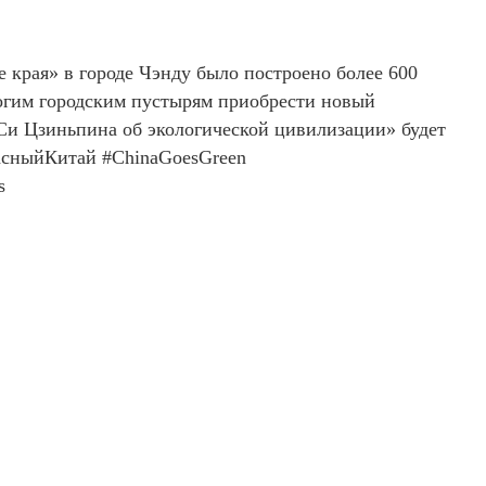
 края» в городе Чэнду было построено более 600
огим городским пустырям приобрести новый
Си Цзиньпина об экологической цивилизации» будет
расныйКитай #ChinaGoesGreen
s