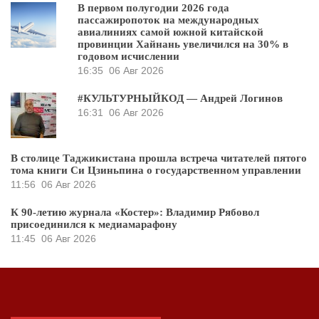
В первом полугодии 2026 года
пассажиропоток на международных
авиалиниях самой южной китайской
провинции Хайнань увеличился на 30% в
годовом исчислении
16:35
06 Авг 2026
#КУЛЬТУРНЫЙКОД — Андрей Логинов
16:31
06 Авг 2026
В столице Таджикистана прошла встреча читателей пятого
тома книги Си Цзиньпина о государственном управлении
11:56
06 Авг 2026
К 90-летию журнала «Костер»: Владимир Рябовол
присоединился к медиамарафону
11:45
06 Авг 2026