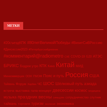
МЕТКИ
#80летВеликойПобеды
#20съездКПК
#ВизитСиВРоссию
#Двесессии2023
#Петербургскийдневник
#комментарий@radiometro
АТЭС
COVID-19
G20
CIIE
Китай
БРИКС
КПК
МИД
Бодрое утро
Кино
Россия
США
Пояс и путь
Минкоммерции
ООН
ПМЭФ
ШОС
азиада
Шёлковый путь
Форум
ЧС
Тайвань
Харбин
двесессии
космос
выставка
гала-концерт
встреча
медицина
праздник весны
музыка
сотрудничество
спутник
синьцзян
туризм
экономика
тайвань
торговля
экология