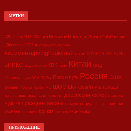
МЕТКИ
#80летВеликойПобеды
#20съездКПК
#ВизитСиВРоссию
#Двесессии2023
#Петербургскийдневник
#комментарий@radiometro
АТЭС
COVID-19
G20
CIIE
Китай
БРИКС
КПК
МИД
Бодрое утро
Кино
Россия
США
Пояс и путь
Минкоммерции
ООН
ПМЭФ
ШОС
азиада
Шёлковый путь
Форум
ЧС
Тайвань
Харбин
двесессии
космос
выставка
гала-концерт
встреча
медицина
праздник весны
музыка
сотрудничество
спутник
синьцзян
туризм
экономика
тайвань
торговля
экология
ПРИЛОЖЕНИЕ