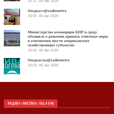
20:31
06 Авг 2026
#подкаст@radiometro
20:05
06 Авг 2026
Министерство коммерции КНР в среду
объявило о решении принять ответные меры
в отношении шести американских
хозяйствующих субъектов
20:04
06 Авг 2026
#подкасты@radiometro
20:03
06 Авг 2026
РАДИО «METRO» 102.4 FM