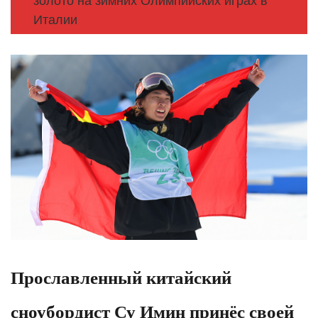
золото на зимних Олимпийских играх в
Италии
Прославленный китайский
сноубордист Су Имин принёс своей