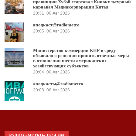
провинции Хубэй стартовал Кинокультурный
карнавал Медиакорпорации Китая
20:31
06 Авг 2026
#подкаст@radiometro
20:05
06 Авг 2026
Министерство коммерции КНР в среду
объявило о решении принять ответные меры
в отношении шести американских
хозяйствующих субъектов
20:04
06 Авг 2026
#подкасты@radiometro
20:03
06 Авг 2026
РАДИО «METRO» 102.4 FM