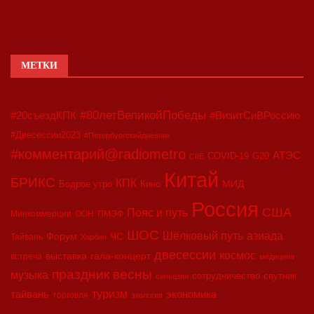
МЕТКИ
#80летВеликойПобеды
#20съездКПК
#ВизитСиВРоссию
#Двесессии2023
#Петербургскийдневник
#комментарий@radiometro
АТЭС
COVID-19
G20
CIIE
Китай
БРИКС
КПК
МИД
Бодрое утро
Кино
Россия
США
Пояс и путь
Минкоммерции
ООН
ПМЭФ
ШОС
азиада
Шёлковый путь
Форум
ЧС
Тайвань
Харбин
двесессии
космос
выставка
гала-концерт
встреча
медицина
праздник весны
музыка
сотрудничество
спутник
синьцзян
туризм
экономика
тайвань
торговля
экология