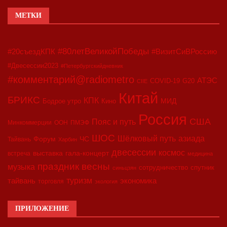
МЕТКИ
#80летВеликойПобеды
#20съездКПК
#ВизитСиВРоссию
#Двесессии2023
#Петербургскийдневник
#комментарий@radiometro
АТЭС
COVID-19
G20
CIIE
Китай
БРИКС
КПК
МИД
Бодрое утро
Кино
Россия
США
Пояс и путь
Минкоммерции
ООН
ПМЭФ
ШОС
азиада
Шёлковый путь
Форум
ЧС
Тайвань
Харбин
двесессии
космос
выставка
гала-концерт
встреча
медицина
праздник весны
музыка
сотрудничество
спутник
синьцзян
туризм
экономика
тайвань
торговля
экология
ПРИЛОЖЕНИЕ