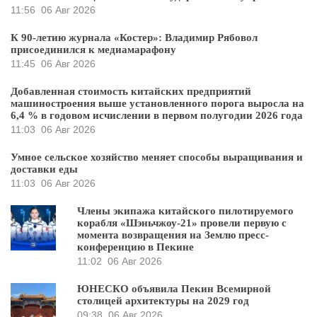
11:56
06 Авг 2026
К 90-летию журнала «Костер»: Владимир Рябовол
присоединился к медиамарафону
11:45
06 Авг 2026
Добавленная стоимость китайских предприятий
машиностроения выше установленного порога выросла на
6,4 % в годовом исчислении в первом полугодии 2026 года
11:03
06 Авг 2026
Умное сельское хозяйство меняет способы выращивания и
доставки еды
11:03
06 Авг 2026
Члены экипажа китайского пилотируемого
корабля «Шэньчжоу-21» провели первую с
момента возвращения на Землю пресс-
конференцию в Пекине
11:02
06 Авг 2026
ЮНЕСКО объявила Пекин Всемирной
столицей архитектуры на 2029 год
09:38
06 Авг 2026