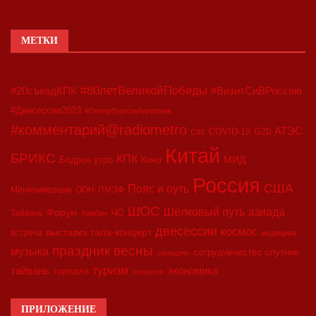
МЕТКИ
#80летВеликойПобеды
#20съездКПК
#ВизитСиВРоссию
#Двесессии2023
#Петербургскийдневник
#комментарий@radiometro
АТЭС
COVID-19
G20
CIIE
Китай
БРИКС
КПК
МИД
Бодрое утро
Кино
Россия
США
Пояс и путь
Минкоммерции
ООН
ПМЭФ
ШОС
азиада
Шёлковый путь
Форум
ЧС
Тайвань
Харбин
двесессии
космос
выставка
гала-концерт
встреча
медицина
праздник весны
музыка
сотрудничество
спутник
синьцзян
туризм
экономика
тайвань
торговля
экология
ПРИЛОЖЕНИЕ