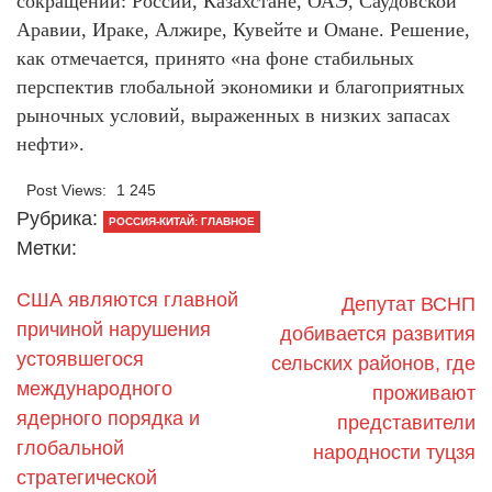
сокращений: России, Казахстане, ОАЭ, Саудовской
Аравии, Ираке, Алжире, Кувейте и Омане. Решение,
как отмечается, принято «на фоне стабильных
перспектив глобальной экономики и благоприятных
рыночных условий, выраженных в низких запасах
нефти».
Post Views:
1 245
Рубрика:
РОССИЯ-КИТАЙ: ГЛАВНОЕ
Метки:
США являются главной
Депутат ВСНП
причиной нарушения
добивается развития
устоявшегося
сельских районов, где
международного
проживают
ядерного порядка и
представители
глобальной
народности туцзя
стратегической