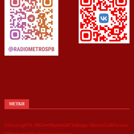
МЕТКИ
#80летВеликойПобеды
#20съездКПК
#ВизитСиВРоссию
#Двесессии2023
#Петербургскийдневник