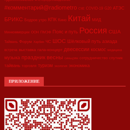
#комментарий@radiometro
АТЭС
COVID-19
G20
CIIE
Китай
БРИКС
КПК
МИД
Бодрое утро
Кино
Россия
США
Пояс и путь
Минкоммерции
ООН
ПМЭФ
ШОС
азиада
Шёлковый путь
Форум
ЧС
Тайвань
Харбин
двесессии
космос
выставка
гала-концерт
встреча
медицина
праздник весны
музыка
сотрудничество
спутник
синьцзян
туризм
экономика
тайвань
торговля
экология
ПРИЛОЖЕНИЕ