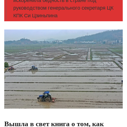
искоренила бедность в стране под
руководством генерального секретаря ЦК
КПК Си Цзиньпина
Вышла в свет книга о том, как