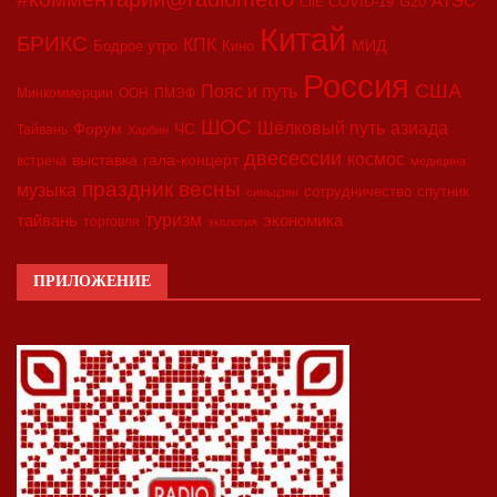
АТЭС
COVID-19
G20
CIIE
Китай
БРИКС
КПК
МИД
Бодрое утро
Кино
Россия
США
Пояс и путь
Минкоммерции
ООН
ПМЭФ
ШОС
азиада
Шёлковый путь
Форум
ЧС
Тайвань
Харбин
двесессии
космос
выставка
гала-концерт
встреча
медицина
праздник весны
музыка
сотрудничество
спутник
синьцзян
туризм
экономика
тайвань
торговля
экология
ПРИЛОЖЕНИЕ