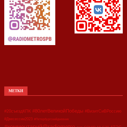
МЕТКИ
#80летВеликойПобеды
#20съездКПК
#ВизитСиВРоссию
#Двесессии2023
#Петербургскийдневник
#комментарий@radiometro