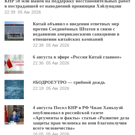
КНР 50 млн юаней на поддержку восстановительных работ
в пострадавшей от наводнений провинции Хэйлунцзян
22:39
05 Авг 2026
Китай объявил о введении ответных мер
против Соединённых Штатов в связи с
недавними американскими санкциями в
отношении китайских компаний
22:38
05 Авг 2026
6 августа в эфире «Россия Китай главное»
22:36
05 Авг 2026
#БОДРОЕУТРО — грибной дождь
22:18
05 Авг 2026
4 августа Посол КНР в РФ Чжан Ханьхуэй
опубликовал в российской газете
«Аргументы и факты» статью «Развитие дела
защиты прав человека во имя благополучия
всего человечества»
16:05
05 Авг 2026