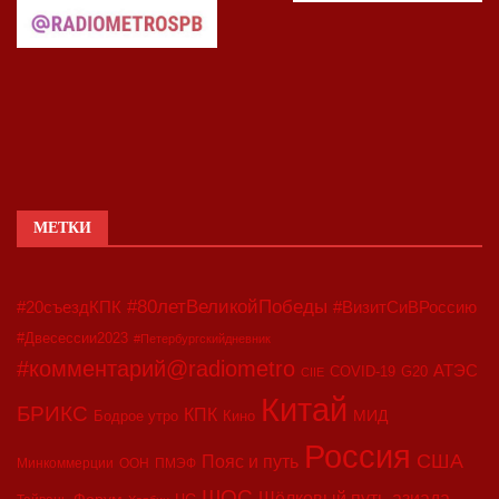
МЕТКИ
#80летВеликойПобеды
#20съездКПК
#ВизитСиВРоссию
#Двесессии2023
#Петербургскийдневник
#комментарий@radiometro
АТЭС
COVID-19
G20
CIIE
Китай
БРИКС
КПК
МИД
Бодрое утро
Кино
Россия
США
Пояс и путь
Минкоммерции
ООН
ПМЭФ
ШОС
азиада
Шёлковый путь