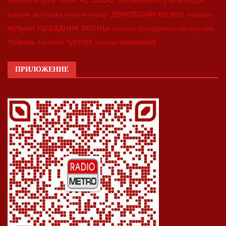
Форум
ЧС
Тайвань
Харбин
двесессии
космос
выставка
гала-концерт
встреча
медицина
праздник весны
музыка
сотрудничество
спутник
синьцзян
туризм
экономика
тайвань
торговля
экология
ПРИЛОЖЕНИЕ