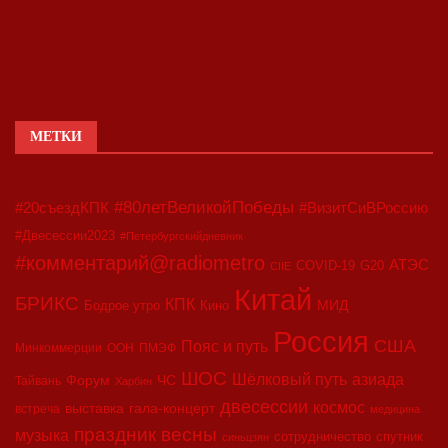
МЕТКИ
#80летВеликойПобеды
#20съездКПК
#ВизитСиВРоссию
#Двесессии2023
#Петербургскийдневник
#комментарий@radiometro
АТЭС
COVID-19
G20
CIIE
Китай
БРИКС
КПК
МИД
Бодрое утро
Кино
Россия
США
Пояс и путь
Минкоммерции
ООН
ПМЭФ
ШОС
азиада
Шёлковый путь
Форум
ЧС
Тайвань
Харбин
двесессии
космос
выставка
гала-концерт
встреча
медицина
праздник весны
музыка
сотрудничество
спутник
синьцзян