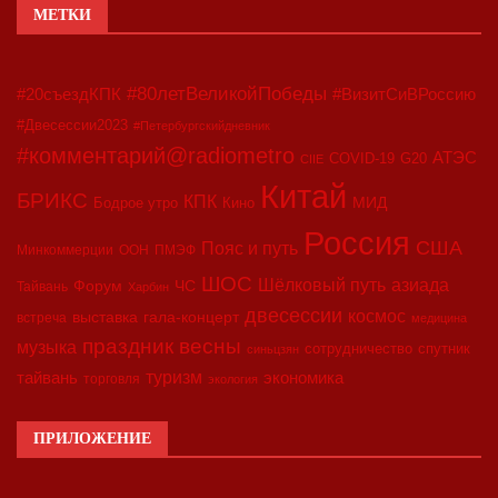
МЕТКИ
#80летВеликойПобеды
#20съездКПК
#ВизитСиВРоссию
#Двесессии2023
#Петербургскийдневник
#комментарий@radiometro
АТЭС
COVID-19
G20
CIIE
Китай
БРИКС
КПК
МИД
Бодрое утро
Кино
Россия
США
Пояс и путь
Минкоммерции
ООН
ПМЭФ
ШОС
азиада
Шёлковый путь
Форум
ЧС
Тайвань
Харбин
двесессии
космос
выставка
гала-концерт
встреча
медицина
праздник весны
музыка
сотрудничество
спутник
синьцзян
туризм
экономика
тайвань
торговля
экология
ПРИЛОЖЕНИЕ