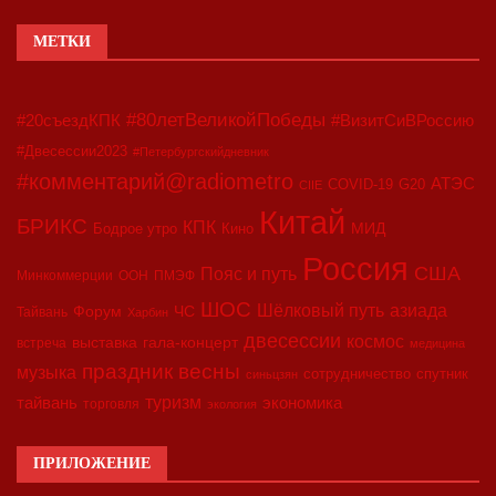
МЕТКИ
#80летВеликойПобеды
#20съездКПК
#ВизитСиВРоссию
#Двесессии2023
#Петербургскийдневник
#комментарий@radiometro
АТЭС
COVID-19
G20
CIIE
Китай
БРИКС
КПК
МИД
Бодрое утро
Кино
Россия
США
Пояс и путь
Минкоммерции
ООН
ПМЭФ
ШОС
азиада
Шёлковый путь
Форум
ЧС
Тайвань
Харбин
двесессии
космос
выставка
гала-концерт
встреча
медицина
праздник весны
музыка
сотрудничество
спутник
синьцзян
туризм
экономика
тайвань
торговля
экология
ПРИЛОЖЕНИЕ