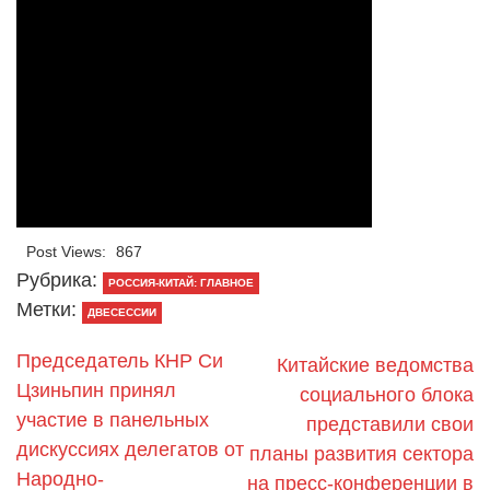
Post Views:
867
Рубрика:
РОССИЯ-КИТАЙ: ГЛАВНОЕ
Метки:
ДВЕСЕССИИ
Председатель КНР Си
Китайские ведомства
Цзиньпин принял
социального блока
участие в панельных
представили свои
дискуссиях делегатов от
планы развития сектора
Народно-
на пресс-конференции в