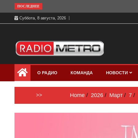
Skip
ПОСЛЕДНЕЕ
to
Суббота, 8 августа, 2026
content
Слушать онлайн и на 102.4 FM
Радио МЕТРО
бесплатно в хорошем качестве Санкт-
О РАДИО
КОМАНДА
НОВОСТИ
Петербург и Россия
>>
Home
2026
Март
7