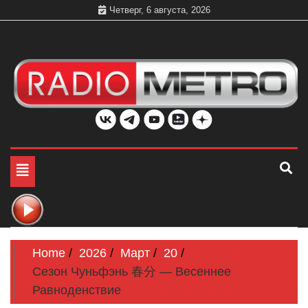
Skip
Четверг, 6 августа, 2026
to
content
Слушать онлайн и на 102.4 FM бесплатно в хорошем
Радио МЕТРО
качестве Санкт-Петербург и Россия
Toggle
navigation
Home
2026
Март
20
Сезон Чуньфэнь 春分 — Весеннее
Равноденствие