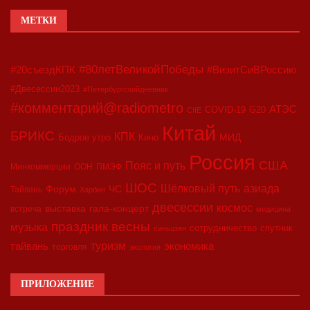
МЕТКИ
#80летВеликойПобеды
#20съездКПК
#ВизитСиВРоссию
#Двесессии2023
#Петербургскийдневник
#комментарий@radiometro
АТЭС
COVID-19
G20
CIIE
Китай
БРИКС
КПК
МИД
Бодрое утро
Кино
Россия
США
Пояс и путь
Минкоммерции
ООН
ПМЭФ
ШОС
азиада
Шёлковый путь
Форум
ЧС
Тайвань
Харбин
двесессии
космос
выставка
гала-концерт
встреча
медицина
праздник весны
музыка
сотрудничество
спутник
синьцзян
туризм
экономика
тайвань
торговля
экология
ПРИЛОЖЕНИЕ