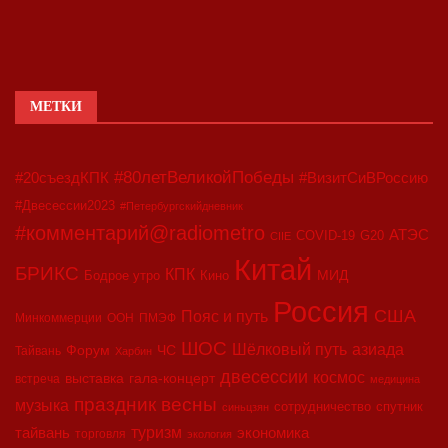
МЕТКИ
#80летВеликойПобеды
#20съездКПК
#ВизитСиВРоссию
#Двесессии2023
#Петербургскийдневник
#комментарий@radiometro
АТЭС
COVID-19
G20
CIIE
Китай
БРИКС
КПК
МИД
Бодрое утро
Кино
Россия
США
Пояс и путь
Минкоммерции
ООН
ПМЭФ
ШОС
азиада
Шёлковый путь
Форум
ЧС
Тайвань
Харбин
двесессии
космос
выставка
гала-концерт
встреча
медицина
праздник весны
музыка
сотрудничество
спутник
синьцзян
туризм
экономика
тайвань
торговля
экология