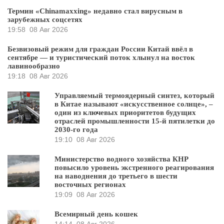
Термин «Chinamaxxing» недавно стал вирусным в
зарубежных соцсетях
19:58
08 Авг 2026
Безвизовый режим для граждан России Китай ввёл в
сентябре — и туристический поток хлынул на восток
лавинообразно
19:18
08 Авг 2026
Управляемый термоядерный синтез, который
в Китае называют «искусственное солнце», –
один из ключевых приоритетов будущих
отраслей промышленности 15-й пятилетки до
2030-го года
19:10
08 Авг 2026
Министерство водного хозяйства КНР
повысило уровень экстренного реагирования
на наводнения до третьего в шести
восточных регионах
19:09
08 Авг 2026
Всемирный день кошек
14:14
08 Авг 2026