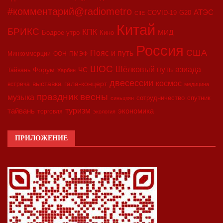
#комментарий@radiometro
АТЭС
COVID-19
G20
CIIE
Китай
БРИКС
КПК
МИД
Бодрое утро
Кино
Россия
США
Пояс и путь
Минкоммерции
ООН
ПМЭФ
ШОС
азиада
Шёлковый путь
Форум
ЧС
Тайвань
Харбин
двесессии
космос
выставка
гала-концерт
встреча
медицина
праздник весны
музыка
сотрудничество
спутник
синьцзян
туризм
экономика
тайвань
торговля
экология
ПРИЛОЖЕНИЕ