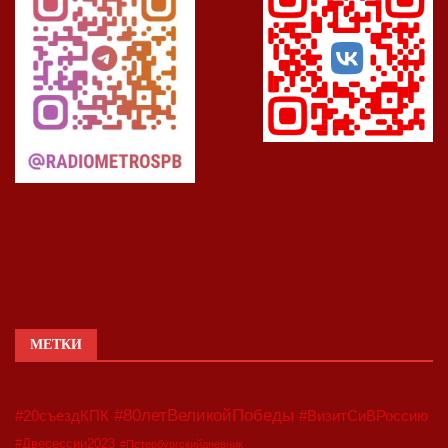
МЕТКИ
#80летВеликойПобеды
#20съездКПК
#ВизитСиВРоссию
#Двесессии2023
#Петербургскийдневник