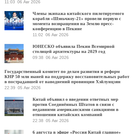
11:03
06 Авг 2026
Члены экипажа китайского пилотируемого
корабля «Шэньчжоу-21» провели первую с
момента возвращения на Землю пресс-
конференцию в Пекине
11:02
06 Авг 2026
ЮНЕСКО объявила Пекин Всемирной
столицей архитектуры на 2029 год
09:38
06 Авг 2026
Государственный комитет по делам развития и реформ
КНР 50 млн юаней на поддержку восстановительных работ
в пострадавшей от наводнений провинции Хэйлунцзян
22:39
05 Авг 2026
Китай объявил о введении ответных мер
против Соединённых Штатов в связи с
недавними американскими санкциями в
отношении китайских компаний
22:38
05 Авг 2026
6 августа в эфире «Россия Китай главное»