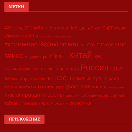
МЕТКИ
#80летВеликойПобеды
#20съездКПК
#ВизитСиВРоссию
#Двесессии2023
#Петербургскийдневник
#комментарий@radiometro
АТЭС
COVID-19
G20
CIIE
Китай
БРИКС
КПК
МИД
Бодрое утро
Кино
Россия
США
Пояс и путь
Минкоммерции
ООН
ПМЭФ
ШОС
азиада
Шёлковый путь
Форум
ЧС
Тайвань
Харбин
двесессии
космос
выставка
гала-концерт
встреча
медицина
праздник весны
музыка
сотрудничество
спутник
синьцзян
туризм
экономика
тайвань
торговля
экология
ПРИЛОЖЕНИЕ