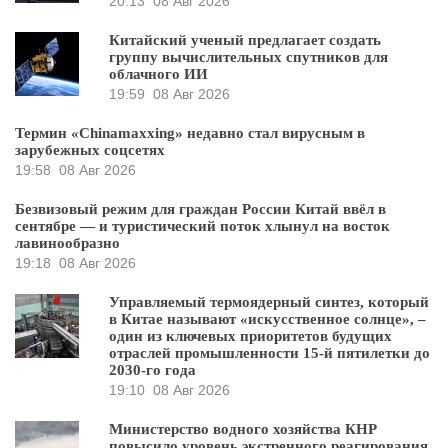
20:13
08 Авг 2026
Китайский ученый предлагает создать
группу вычислительных спутников для
облачного ИИ
19:59
08 Авг 2026
Термин «Chinamaxxing» недавно стал вирусным в
зарубежных соцсетях
19:58
08 Авг 2026
Безвизовый режим для граждан России Китай ввёл в
сентябре — и туристический поток хлынул на восток
лавинообразно
19:18
08 Авг 2026
Управляемый термоядерный синтез, который
в Китае называют «искусственное солнце», –
один из ключевых приоритетов будущих
отраслей промышленности 15-й пятилетки до
2030-го года
19:10
08 Авг 2026
Министерство водного хозяйства КНР
повысило уровень экстренного реагирования