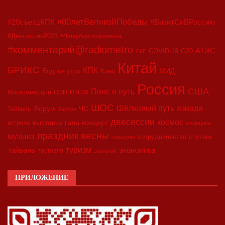
#80летВеликойПобеды
#20съездКПК
#ВизитСиВРоссию
#Двесессии2023
#Петербургскийдневник
#комментарий@radiometro
АТЭС
COVID-19
G20
CIIE
Китай
БРИКС
КПК
МИД
Бодрое утро
Кино
Россия
США
Пояс и путь
Минкоммерции
ООН
ПМЭФ
ШОС
азиада
Шёлковый путь
Форум
ЧС
Тайвань
Харбин
двесессии
космос
выставка
гала-концерт
встреча
медицина
праздник весны
музыка
сотрудничество
спутник
синьцзян
туризм
экономика
тайвань
торговля
экология
ПРИЛОЖЕНИЕ