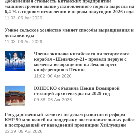
Добавленная стоимость китайских предприятий
машиностроения выше установленного порога выросла на
6,4 % в годовом исчислении в первом полугодии 2026 года
11:03
06 Авг 2026
Умное сельское хозяйство меняет способы выращивания и
доставки еды
11:03
06 Авг 2026
Члены экипажа китайского пилотируемого
корабля «Шэньчжоу-21» провели первую с
момента возвращения на Землю пресс-
конференцию в Пекине
11:02
06 Авг 2026
ЮНЕСКО объявила Пекин Всемирной
столицей архитектуры на 2029 год
09:38
06 Авг 2026
Государственный комитет по делам развития и реформ
КНР 50 млн юаней на поддержку восстановительных работ
в пострадавшей от наводнений провинции Хэйлунцзян
22:39
05 Авг 2026