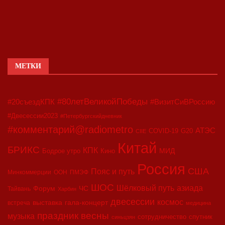
МЕТКИ
#80летВеликойПобеды
#20съездКПК
#ВизитСиВРоссию
#Двесессии2023
#Петербургскийдневник
#комментарий@radiometro
АТЭС
COVID-19
G20
CIIE
Китай
БРИКС
КПК
МИД
Бодрое утро
Кино
Россия
США
Пояс и путь
Минкоммерции
ООН
ПМЭФ
ШОС
азиада
Шёлковый путь
Форум
ЧС
Тайвань
Харбин
двесессии
космос
выставка
гала-концерт
встреча
медицина
праздник весны
музыка
сотрудничество
спутник
синьцзян