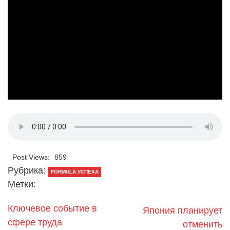
Post Views:
859
Рубрика:
FORMULA УСПЕХА
Метки:
Ключевое событие в
Япония планирует
сфере труда
отменить