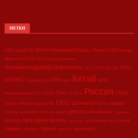
МЕТКИ
#80летВеликойПобеды
#20съездКПК
#ВизитСиВРоссию
#Двесессии2023
#Петербургскийдневник
#комментарий@radiometro
АТЭС
COVID-19
G20
CIIE
Китай
БРИКС
КПК
МИД
Бодрое утро
Кино
Россия
США
Пояс и путь
Минкоммерции
ООН
ПМЭФ
ШОС
азиада
Шёлковый путь
Форум
ЧС
Тайвань
Харбин
двесессии
космос
выставка
гала-концерт
встреча
медицина
праздник весны
музыка
сотрудничество
спутник
синьцзян
туризм
экономика
тайвань
торговля
экология