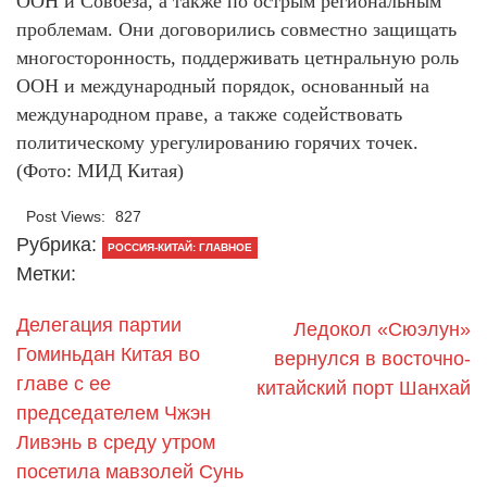
ООН и Совбеза, а также по острым региональным
проблемам. Они договорились совместно защищать
многосторонность, поддерживать цетнральную роль
ООН и международный порядок, основанный на
международном праве, а также содействовать
политическому урегулированию горячих точек.
(Фото: МИД Китая)
Post Views:
827
Рубрика:
РОССИЯ-КИТАЙ: ГЛАВНОЕ
Метки:
Делегация партии
Ледокол «Сюэлун»
Гоминьдан Китая во
вернулся в восточно-
главе с ее
китайский порт Шанхай
председателем Чжэн
Ливэнь в среду утром
посетила мавзолей Сунь