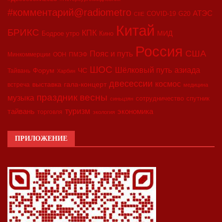
#комментарий@radiometro
АТЭС
COVID-19
G20
CIIE
Китай
БРИКС
КПК
МИД
Бодрое утро
Кино
Россия
США
Пояс и путь
Минкоммерции
ООН
ПМЭФ
ШОС
азиада
Шёлковый путь
Форум
ЧС
Тайвань
Харбин
двесессии
космос
выставка
гала-концерт
встреча
медицина
праздник весны
музыка
сотрудничество
спутник
синьцзян
туризм
экономика
тайвань
торговля
экология
ПРИЛОЖЕНИЕ