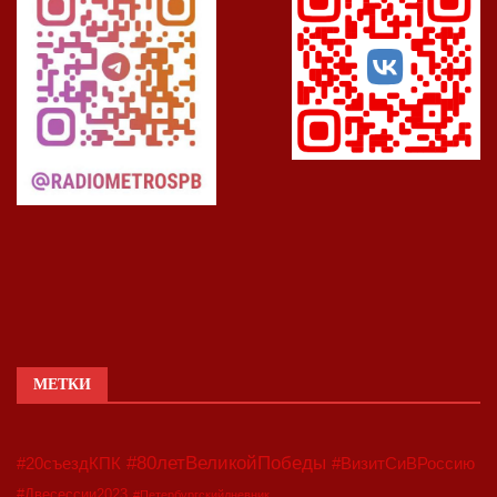
МЕТКИ
#80летВеликойПобеды
#20съездКПК
#ВизитСиВРоссию
#Двесессии2023
#Петербургскийдневник