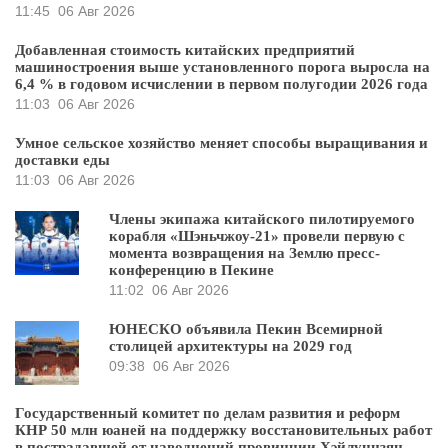
11:45
06 Авг 2026
Добавленная стоимость китайских предприятий
машиностроения выше установленного порога выросла на
6,4 % в годовом исчислении в первом полугодии 2026 года
11:03
06 Авг 2026
Умное сельское хозяйство меняет способы выращивания и
доставки еды
11:03
06 Авг 2026
Члены экипажа китайского пилотируемого
корабля «Шэньчжоу-21» провели первую с
момента возвращения на Землю пресс-
конференцию в Пекине
11:02
06 Авг 2026
ЮНЕСКО объявила Пекин Всемирной
столицей архитектуры на 2029 год
09:38
06 Авг 2026
Государственный комитет по делам развития и реформ
КНР 50 млн юаней на поддержку восстановительных работ
в пострадавшей от наводнений провинции Хэйлунцзян