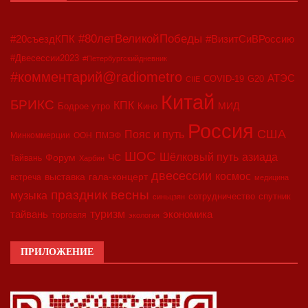
#80летВеликойПобеды
#20съездКПК
#ВизитСиВРоссию
#Двесессии2023
#Петербургскийдневник
#комментарий@radiometro
АТЭС
COVID-19
G20
CIIE
Китай
БРИКС
КПК
МИД
Бодрое утро
Кино
Россия
США
Пояс и путь
Минкоммерции
ООН
ПМЭФ
ШОС
азиада
Шёлковый путь
Форум
ЧС
Тайвань
Харбин
двесессии
космос
выставка
гала-концерт
встреча
медицина
праздник весны
музыка
сотрудничество
спутник
синьцзян
туризм
экономика
тайвань
торговля
экология
ПРИЛОЖЕНИЕ