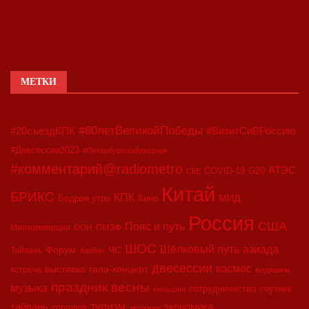
МЕТКИ
#80летВеликойПобеды
#20съездКПК
#ВизитСиВРоссию
#Двесессии2023
#Петербургскийдневник
#комментарий@radiometro
АТЭС
COVID-19
G20
CIIE
Китай
БРИКС
КПК
МИД
Бодрое утро
Кино
Россия
США
Пояс и путь
Минкоммерции
ООН
ПМЭФ
ШОС
азиада
Шёлковый путь
Форум
ЧС
Тайвань
Харбин
двесессии
космос
выставка
гала-концерт
встреча
медицина
праздник весны
музыка
сотрудничество
спутник
синьцзян
туризм
экономика
тайвань
торговля
экология