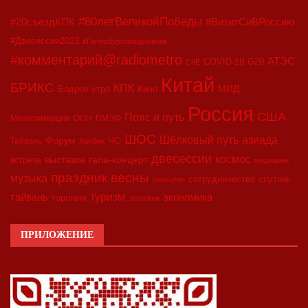
#80летВеликойПобеды
#20съездКПК
#ВизитСиВРоссию
#Двесессии2023
#Петербургскийдневник
#комментарий@radiometro
АТЭС
COVID-19
G20
CIIE
Китай
БРИКС
КПК
МИД
Бодрое утро
Кино
Россия
США
Пояс и путь
Минкоммерции
ООН
ПМЭФ
ШОС
азиада
Шёлковый путь
Форум
ЧС
Тайвань
Харбин
двесессии
космос
выставка
гала-концерт
встреча
медицина
праздник весны
музыка
сотрудничество
спутник
синьцзян
туризм
экономика
тайвань
торговля
экология
ПРИЛОЖЕНИЕ