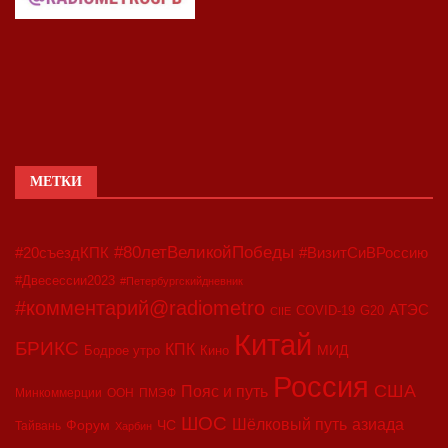
МЕТКИ
#80летВеликойПобеды
#20съездКПК
#ВизитСиВРоссию
#Двесессии2023
#Петербургскийдневник
#комментарий@radiometro
АТЭС
COVID-19
G20
CIIE
Китай
БРИКС
КПК
МИД
Бодрое утро
Кино
Россия
США
Пояс и путь
Минкоммерции
ООН
ПМЭФ
ШОС
азиада
Шёлковый путь
Форум
ЧС
Тайвань
Харбин