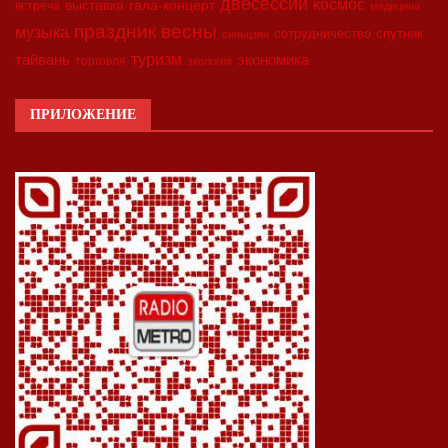
двесессии
космос
выставка
гала-концерт
встреча
медицина
праздник весны
музыка
сотрудничество
спутник
синьцзян
туризм
экономика
тайвань
торговля
экология
ПРИЛОЖЕНИЕ