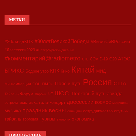
МЕТКИ
#80летВеликойПобеды
#20съездКПК
#ВизитСиВРоссию
#Двесессии2023
#Петербургскийдневник
#комментарий@radiometro
АТЭС
COVID-19
G20
CIIE
Китай
БРИКС
КПК
МИД
Бодрое утро
Кино
Россия
США
Пояс и путь
Минкоммерции
ООН
ПМЭФ
ШОС
азиада
Шёлковый путь
Форум
ЧС
Тайвань
Харбин
двесессии
космос
выставка
гала-концерт
встреча
медицина
праздник весны
музыка
сотрудничество
спутник
синьцзян
туризм
экономика
тайвань
торговля
экология
ПРИЛОЖЕНИЕ