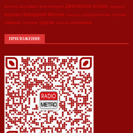
двесессии
космос
выставка
гала-концерт
встреча
медицина
праздник весны
музыка
сотрудничество
спутник
синьцзян
туризм
экономика
тайвань
торговля
экология
ПРИЛОЖЕНИЕ