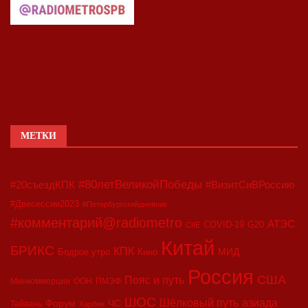
МЕТКИ
#80летВеликойПобеды
#20съездКПК
#ВизитСиВРоссию
#Двесессии2023
#Петербургскийдневник
#комментарий@radiometro
АТЭС
COVID-19
G20
CIIE
Китай
БРИКС
КПК
МИД
Бодрое утро
Кино
Россия
США
Пояс и путь
Минкоммерции
ООН
ПМЭФ
ШОС
азиада
Шёлковый путь
Форум
ЧС
Тайвань
Харбин