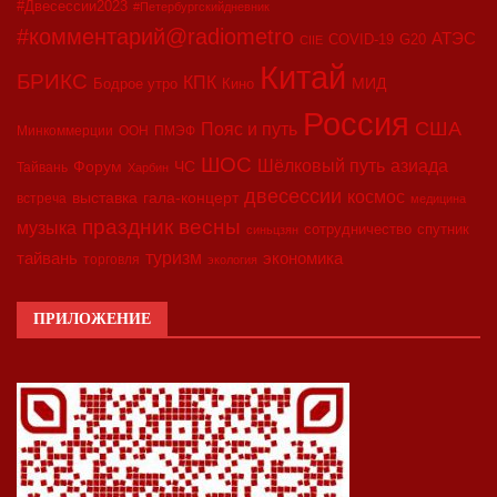
#Двесессии2023
#Петербургскийдневник
#комментарий@radiometro
АТЭС
COVID-19
G20
CIIE
Китай
БРИКС
КПК
МИД
Бодрое утро
Кино
Россия
США
Пояс и путь
Минкоммерции
ООН
ПМЭФ
ШОС
азиада
Шёлковый путь
Форум
ЧС
Тайвань
Харбин
двесессии
космос
выставка
гала-концерт
встреча
медицина
праздник весны
музыка
сотрудничество
спутник
синьцзян
туризм
экономика
тайвань
торговля
экология
ПРИЛОЖЕНИЕ