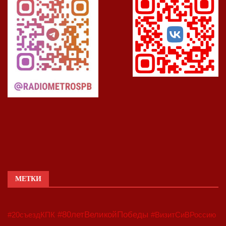
МЕТКИ
#80летВеликойПобеды
#20съездКПК
#ВизитСиВРоссию