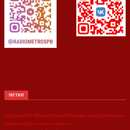
МЕТКИ
#80летВеликойПобеды
#20съездКПК
#ВизитСиВРоссию
#Двесессии2023
#Петербургскийдневник