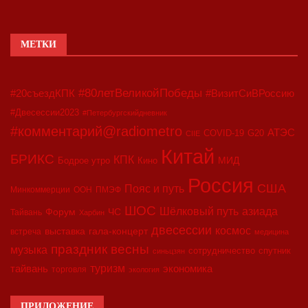
МЕТКИ
#80летВеликойПобеды
#20съездКПК
#ВизитСиВРоссию
#Двесессии2023
#Петербургскийдневник
#комментарий@radiometro
АТЭС
COVID-19
G20
CIIE
Китай
БРИКС
КПК
МИД
Бодрое утро
Кино
Россия
США
Пояс и путь
Минкоммерции
ООН
ПМЭФ
ШОС
азиада
Шёлковый путь
Форум
ЧС
Тайвань
Харбин
двесессии
космос
выставка
гала-концерт
встреча
медицина
праздник весны
музыка
сотрудничество
спутник
синьцзян
туризм
экономика
тайвань
торговля
экология
ПРИЛОЖЕНИЕ