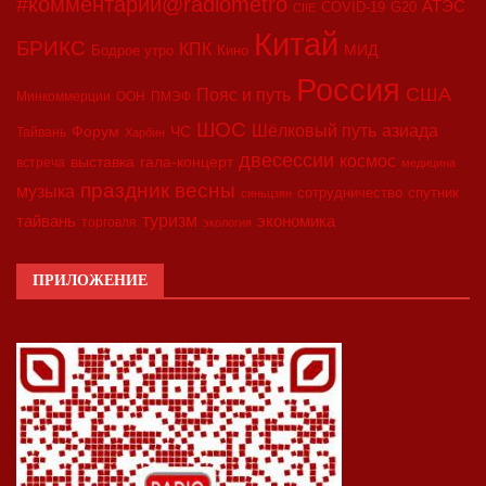
#комментарий@radiometro
АТЭС
COVID-19
G20
CIIE
Китай
БРИКС
КПК
МИД
Бодрое утро
Кино
Россия
США
Пояс и путь
Минкоммерции
ООН
ПМЭФ
ШОС
азиада
Шёлковый путь
Форум
ЧС
Тайвань
Харбин
двесессии
космос
выставка
гала-концерт
встреча
медицина
праздник весны
музыка
сотрудничество
спутник
синьцзян
туризм
экономика
тайвань
торговля
экология
ПРИЛОЖЕНИЕ