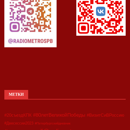
МЕТКИ
#80летВеликойПобеды
#20съездКПК
#ВизитСиВРоссию
#Двесессии2023
#Петербургскийдневник