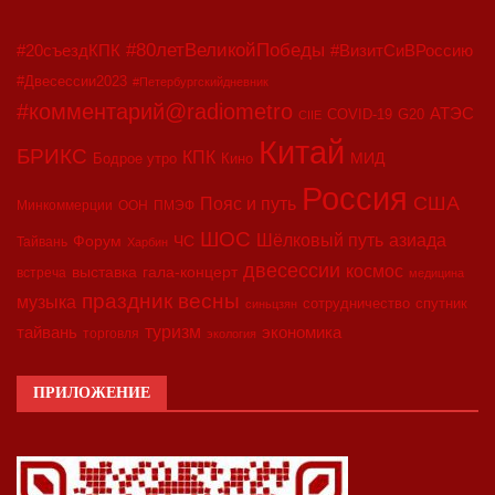
#80летВеликойПобеды
#20съездКПК
#ВизитСиВРоссию
#Двесессии2023
#Петербургскийдневник
#комментарий@radiometro
АТЭС
COVID-19
G20
CIIE
Китай
БРИКС
КПК
МИД
Бодрое утро
Кино
Россия
США
Пояс и путь
Минкоммерции
ООН
ПМЭФ
ШОС
азиада
Шёлковый путь
Форум
ЧС
Тайвань
Харбин
двесессии
космос
выставка
гала-концерт
встреча
медицина
праздник весны
музыка
сотрудничество
спутник
синьцзян
туризм
экономика
тайвань
торговля
экология
ПРИЛОЖЕНИЕ