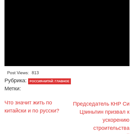
Post Views:
813
Рубрика:
РОССИЯ-КИТАЙ: ГЛАВНОЕ
Метки:
Что значит жить по
Председатель КНР Си
китайски и по русски?
Цзиньпин призвал к
ускорению
строительства