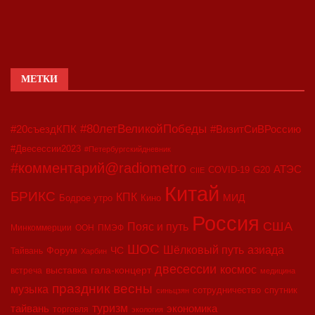
МЕТКИ
#80летВеликойПобеды
#20съездКПК
#ВизитСиВРоссию
#Двесессии2023
#Петербургскийдневник
#комментарий@radiometro
АТЭС
COVID-19
G20
CIIE
Китай
БРИКС
КПК
МИД
Бодрое утро
Кино
Россия
США
Пояс и путь
Минкоммерции
ООН
ПМЭФ
ШОС
азиада
Шёлковый путь
Форум
ЧС
Тайвань
Харбин
двесессии
космос
выставка
гала-концерт
встреча
медицина
праздник весны
музыка
сотрудничество
спутник
синьцзян
туризм
экономика
тайвань
торговля
экология