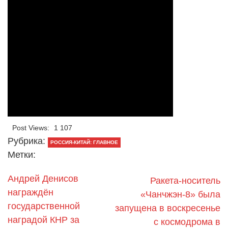
Post Views:
1 107
Рубрика:
РОССИЯ-КИТАЙ: ГЛАВНОЕ
Метки:
Андрей Денисов
Ракета-носитель
награждён
«Чанчжэн-8» была
государственной
запущена в воскресенье
наградой КНР за
с космодрома в