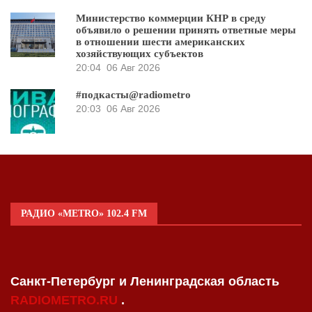
Министерство коммерции КНР в среду
объявило о решении принять ответные меры
в отношении шести американских
хозяйствующих субъектов
20:04
06 Авг 2026
#подкасты@radiometro
20:03
06 Авг 2026
РАДИО «METRO» 102.4 FM
Санкт-Петербург и Ленинградская область
RADIOMETRO.RU
.