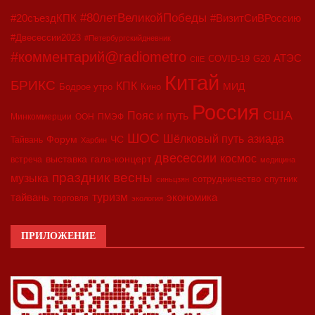
#80летВеликойПобеды
#20съездКПК
#ВизитСиВРоссию
#Двесессии2023
#Петербургскийдневник
#комментарий@radiometro
АТЭС
COVID-19
G20
CIIE
Китай
БРИКС
КПК
МИД
Бодрое утро
Кино
Россия
США
Пояс и путь
Минкоммерции
ООН
ПМЭФ
ШОС
азиада
Шёлковый путь
Форум
ЧС
Тайвань
Харбин
двесессии
космос
выставка
гала-концерт
встреча
медицина
праздник весны
музыка
сотрудничество
спутник
синьцзян
туризм
экономика
тайвань
торговля
экология
ПРИЛОЖЕНИЕ