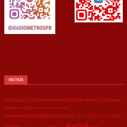
МЕТКИ
#80летВеликойПобеды
#20съездКПК
#ВизитСиВРоссию
#Двесессии2023
#Петербургскийдневник
#комментарий@radiometro
АТЭС
COVID-19
G20
CIIE
Китай