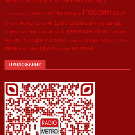
БРИКС
КПК
МИД
Бодрое утро
Кино
Россия
США
Пояс и путь
Минкоммерции
ООН
ПМЭФ
ШОС
азиада
Шёлковый путь
Форум
ЧС
Тайвань
Харбин
двесессии
космос
выставка
гала-концерт
встреча
медицина
праздник весны
музыка
сотрудничество
спутник
синьцзян
туризм
экономика
тайвань
торговля
экология
ПРИЛОЖЕНИЕ