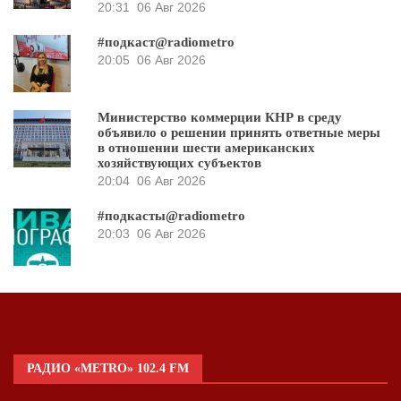
20:31
06 Авг 2026
#подкаст@radiometro
20:05
06 Авг 2026
Министерство коммерции КНР в среду
объявило о решении принять ответные меры
в отношении шести американских
хозяйствующих субъектов
20:04
06 Авг 2026
#подкасты@radiometro
20:03
06 Авг 2026
РАДИО «METRO» 102.4 FM