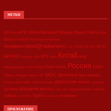
МЕТКИ
#80летВеликойПобеды
#20съездКПК
#ВизитСиВРоссию
#Двесессии2023
#Петербургскийдневник
#комментарий@radiometro
АТЭС
COVID-19
G20
CIIE
Китай
БРИКС
КПК
МИД
Бодрое утро
Кино
Россия
США
Пояс и путь
Минкоммерции
ООН
ПМЭФ
ШОС
азиада
Шёлковый путь
Форум
ЧС
Тайвань
Харбин
двесессии
космос
выставка
гала-концерт
встреча
медицина
праздник весны
музыка
сотрудничество
спутник
синьцзян
туризм
экономика
тайвань
торговля
экология
ПРИЛОЖЕНИЕ